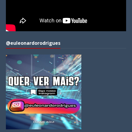
@euleonardorodrigues