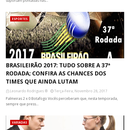
suportam pontadas nas…
ESPORTES
BRASILEIRÃO 2017: TUDO SOBRE A 37ª
RODADA; CONFIRA AS CHANCES DOS
TIMES QUE AINDA LUTAM
Leonardo Rodrigues ®
Terça-Feira, Novembro 28, 2017
Palmeiras 2 x 0 Botafogo Vocês perceberam que, nesta temporada,
sempre que press…
VARIADAS