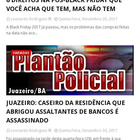
6 DIREITOS NA PÓS-BLACK FRIDAY QUE
VOCÊ ACHA QUE TEM, MAS NÃO TEM
Leonardo Rodrigues ®
Quinta-Feira, Novembro 30, 2017
A Black Friday 2017 já passou, mas os problemas das compras feitas
na data não aco…
VARIADAS
JUAZEIRO: CASEIRO DA RESIDÊNCIA QUE
ABRIGOU ASSALTANTES DE BANCOS É
ASSASSINADO
Leonardo Rodrigues ®
Quinta-Feira, Novembro 30, 2017
Foi assassinado na tarde desta quarta-feira (29), em frente à sua