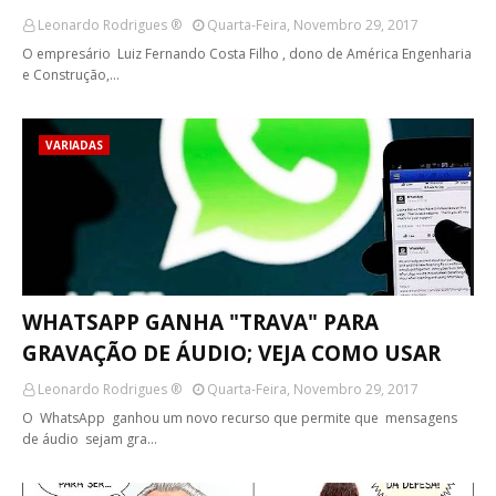
Leonardo Rodrigues ®
Quarta-Feira, Novembro 29, 2017
O empresário Luiz Fernando Costa Filho , dono de América Engenharia
e Construção,…
VARIADAS
WHATSAPP GANHA "TRAVA" PARA
GRAVAÇÃO DE ÁUDIO; VEJA COMO USAR
Leonardo Rodrigues ®
Quarta-Feira, Novembro 29, 2017
O WhatsApp ganhou um novo recurso que permite que mensagens
de áudio sejam gra…