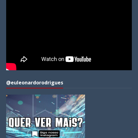
@euleonardorodrigues