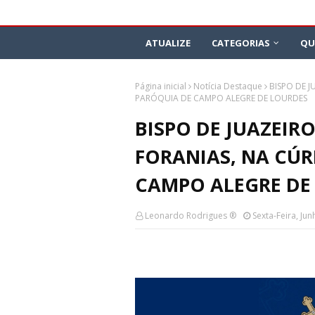
ATUALIZE
CATEGORIAS
QU
Página inicial
Notícia Destaque
BISPO DE 
PARÓQUIA DE CAMPO ALEGRE DE LOURDES
BISPO DE JUAZEI
FORANIAS, NA CÚR
CAMPO ALEGRE DE
Leonardo Rodrigues ®
Sexta-Feira, Ju