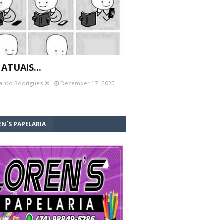
 ATUAIS...
ardo Rodrigues ®
December 17, 2025
N´S PAPELARIA