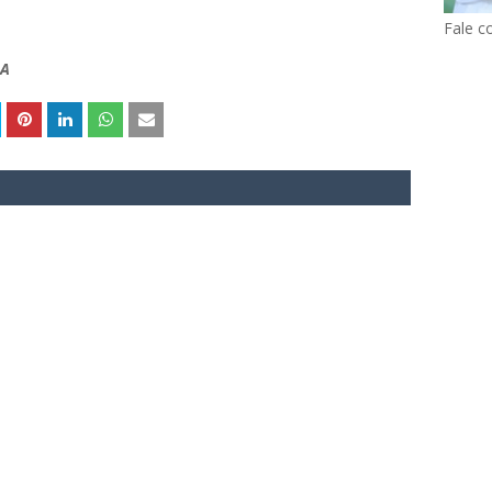
Fale c
BA