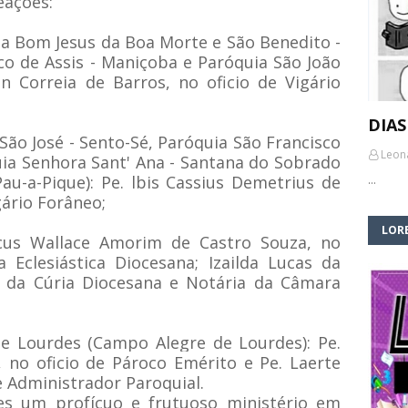
eações:
ia Bom Jesus da Boa Morte e São Benedito -
co de Assis - Maniçoba e Paróquia São João
n Correia de Barros, no oficio de Vigário
DIAS
 São José - Sento-Sé, Paróquia São Francisco
Leon
ia Senhora Sant' Ana - Santana do Sobrado
Pau-a-Pique): Pe. lbis Cassius Demetrius de
…
gário Forâneo;
LORE
rcus Wallace Amorim de Castro Souza, no
 Eclesiástica Diocesana; Izailda Lucas da
ia da
Cúria Diocesana e Notária da Câmara
e Lourdes (Campo Alegre de Lourdes): Pe.
 no oficio de Pároco Emérito e Pe. Laerte
e Administrador Paroquial.
es um profícuo e frutuoso ministério em