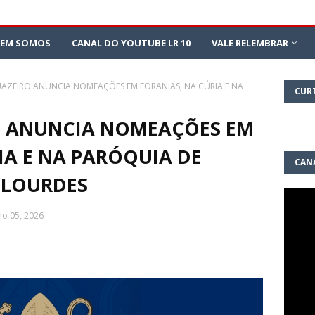
EM SOMOS
CANAL DO YOUTUBE LR 10
VALE RELEMBRAR
JUAZEIRO ANUNCIA NOMEAÇÕES EM FORANIAS, NA CÚRIA E NA
CUR
RO ANUNCIA NOMEAÇÕES EM
IA E NA PARÓQUIA DE
CAN
 LOURDES
10
nho 05, 2026