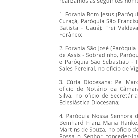
realizamos as seguintes nom
1. Forania Bom Jesus (Paróqu
Curaçá,
Paróquia São Francis
Batista - Uauá): Frei
Valdeva
Forâneo;
2. Forania São José (Paróquia
de Assis -
Sobradinho, Paróqu
e Paróquia São
Sebastião - 
Sales Pereiral, no oficio de
Vi
3. Cúria Diocesana: Pe. Ma
oficio de Notário
da Câmara
Silva, no oficio de Secretár
Eclesiástica Diocesana;
4. Paróquia Nossa Senhora d
Bemhard
Franz Maria Hanke,
Martins de Souza, no
oficio d
Possa o Senhor conceder-lh