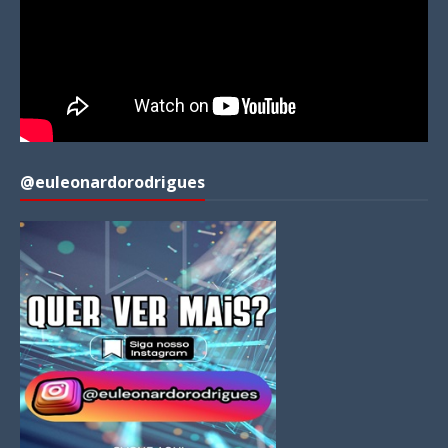
@euleonardorodrigues