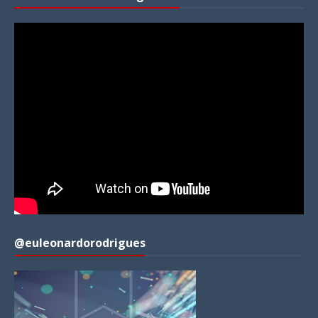
@euleonardorodrigues