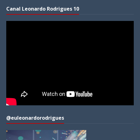
Canal Leonardo Rodrigues 10
@euleonardorodrigues