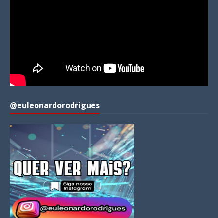
@euleonardorodrigues