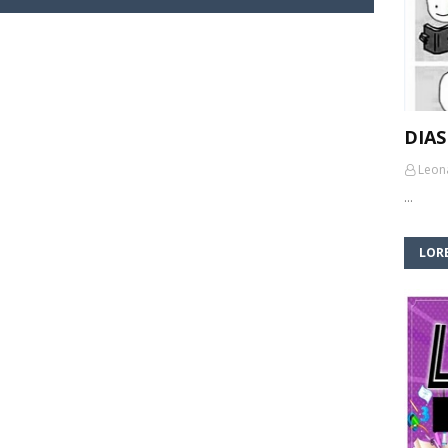
DIAS
Leon
…
LORE