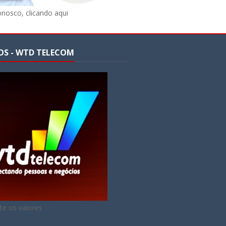
onosco, clicando aqui
OS - WTD TELECOM
te os valores