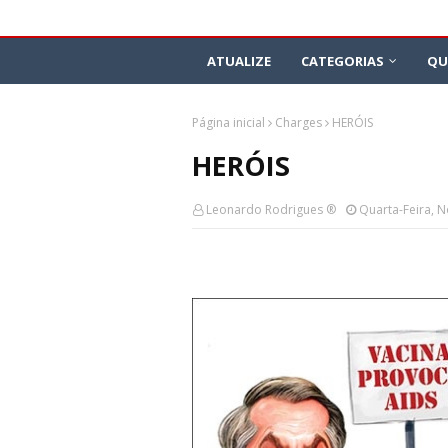
ATUALIZE
CATEGORIAS
QU
Página inicial
Charges
HERÓIS
HERÓIS
Leonardo Rodrigues ®
Quarta-Feira, 