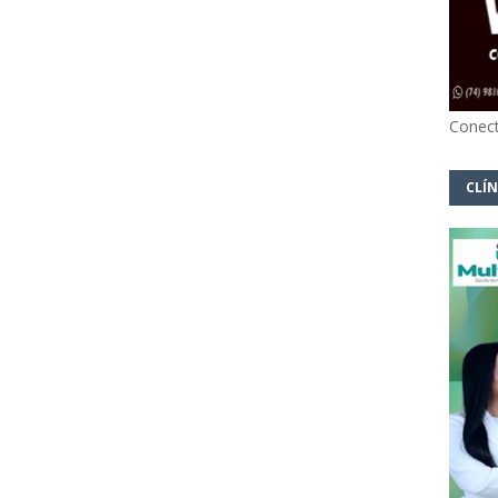
Conect
CLÍN