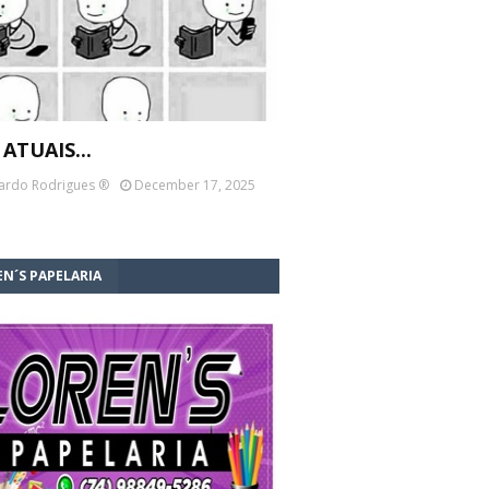
 ATUAIS...
ardo Rodrigues ®
December 17, 2025
N´S PAPELARIA