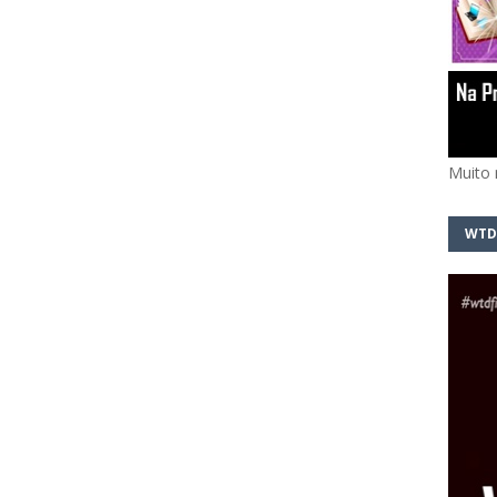
Muito 
WTD