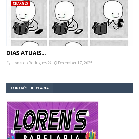
CHARGES
DIAS ATUAIS...
Leonardo Rodrigues ®
December 17, 2025
…
LOREN´S PAPELARIA