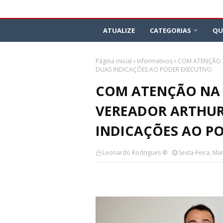
ATUALIZE
CATEGORIAS
QU
Página inicial
Informativos
COM ATENÇÃO N
DUAS INDICAÇÕES AO PODER EXECUTIVO
COM ATENÇÃO NA S
VEREADOR ARTHUR
INDICAÇÕES AO P
Leonardo Rodrigues ®
Sexta-Feira, Ma