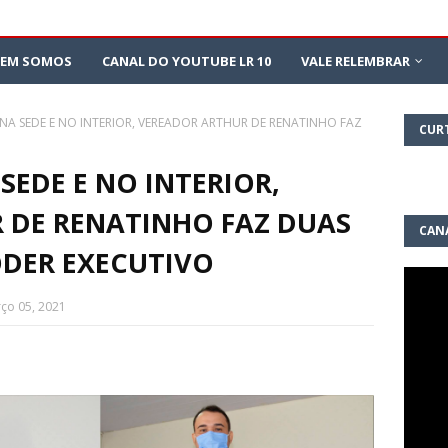
EM SOMOS
CANAL DO YOUTUBE LR 10
VALE RELEMBRAR
A SEDE E NO INTERIOR, VEREADOR ARTHUR DE RENATINHO FAZ
CUR
EDE E NO INTERIOR,
 DE RENATINHO FAZ DUAS
CAN
ODER EXECUTIVO
10
rço 05, 2021