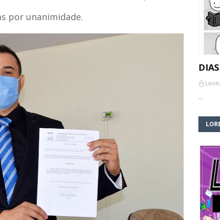
as por unanimidade.
DIAS
Leon
…
LORE