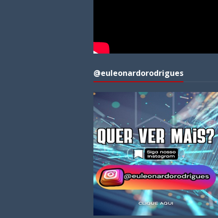
@euleonardorodrigues