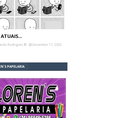
 ATUAIS...
ardo Rodrigues ®
December 17, 2025
N´S PAPELARIA