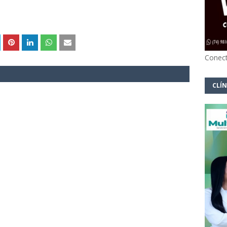
Conect
CLÍN