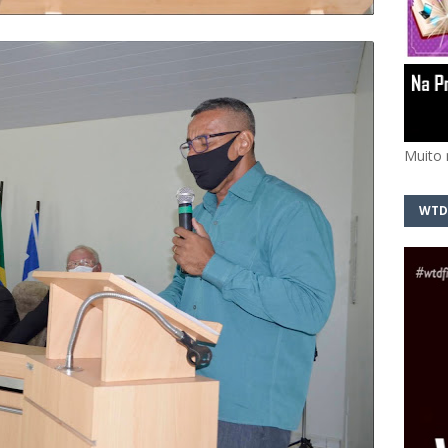
Muito 
WTD