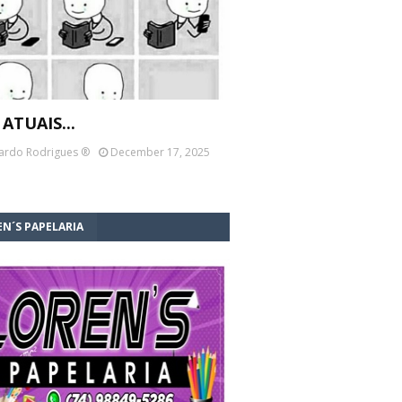
 ATUAIS...
ardo Rodrigues ®
December 17, 2025
N´S PAPELARIA