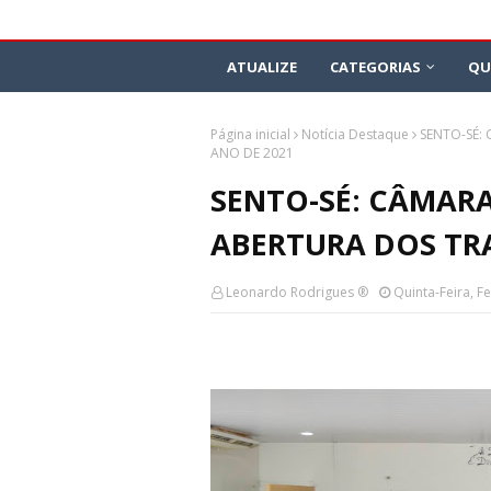
ATUALIZE
CATEGORIAS
QU
Página inicial
Notícia Destaque
SENTO-SÉ:
ANO DE 2021
SENTO-SÉ: CÂMARA
ABERTURA DOS TR
Leonardo Rodrigues ®
Quinta-Feira, F