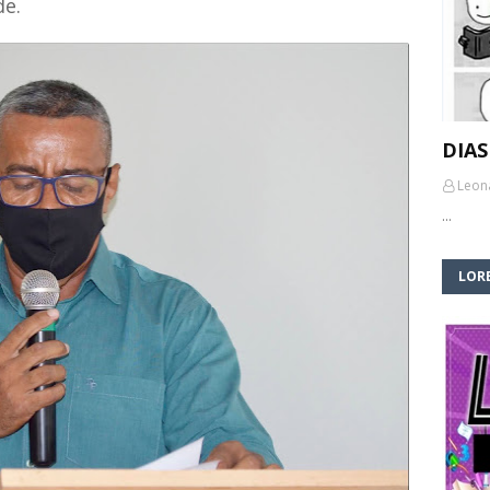
de.
DIAS
Leon
…
LORE