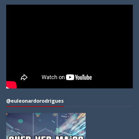
@euleonardorodrigues