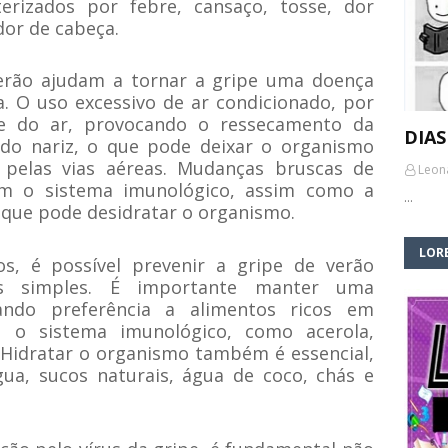
erizados por febre, cansaço, tosse, dor
dor de cabeça.
verão ajudam a tornar a gripe uma doença
O uso excessivo de ar condicionado, por
e do ar, provocando o ressecamento da
DIAS
o nariz, o que pode deixar o organismo
s pelas vias aéreas. Mudanças bruscas de
Leon
m o sistema imunológico, assim como a
…
 que pode desidratar o organismo.
LORE
os, é possível prevenir a gripe de verão
s simples. É importante manter uma
dando preferência a alimentos ricos em
m o sistema imunológico, como acerola,
. Hidratar o organismo também é essencial,
a, sucos naturais, água de coco, chás e