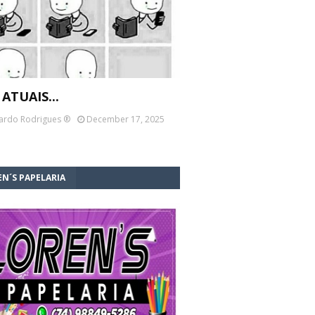
 ATUAIS...
ardo Rodrigues ®
December 17, 2025
N´S PAPELARIA