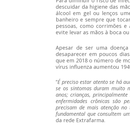
Para diminuir o risco de infe
descuidar da higiene das mã
álcool em gel ou lenços ume
banheiro e sempre que tocar
pessoas, como corrimões e 
evite levar as mãos à boca ou 
Apesar de ser uma doenç
desaparecer em poucos dias,
que em 2018 o número de mor
vírus influenza aumentou 194
“
É preciso estar atento se há a
se os sintomas duram muito 
anos; crianças, principalment
enfermidades crônicas são pe
precisam de mais atenção no t
fundamental que consultem u
da rede Extrafarma.