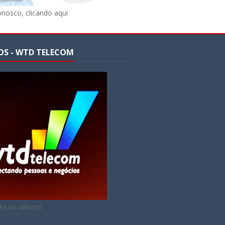
onosco, clicando aqui
OS - WTD TELECOM
te os valores