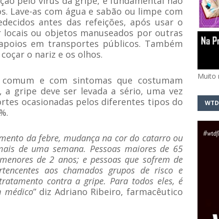
cção pelo vírus da gripe, é fundamental não
os. Lave-as com água e sabão ou limpe com
decidos antes das refeições, após usar o
 locais ou objetos manuseados por outras
apoios em transportes públicos. Também
coçar o nariz e os olhos.
Muito 
a comum e com sintomas que costumam
 a gripe deve ser levada a sério, uma vez
tes ocasionadas pelos diferentes tipos do
WTD
%.
umento da febre, mudança na cor do catarro ou
mais de uma semana. Pessoas maiores de 65
e menores de 2 anos; e pessoas que sofrem de
rtencentes aos chamados grupos de risco e
ratamento contra a gripe. Para todos eles, é
m médico
” diz Adriano Ribeiro, farmacêutico