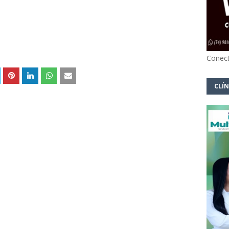
Conect
CLÍN