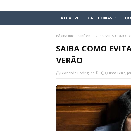
ATUALIZE
CATEGORIAS
QU
Página inicial
Informativos
SAIBA COMO EV
SAIBA COMO EVITA
VERÃO
Leonardo Rodrigues ®
Quinta-Feira, J