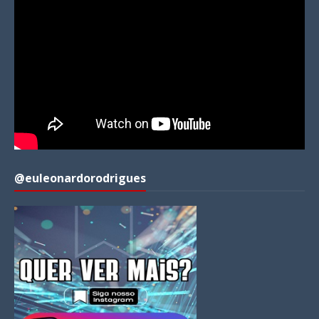
@euleonardorodrigues