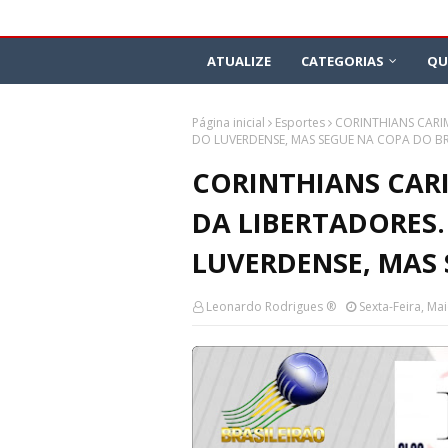
ATUALIZE
CATEGORIAS
QU
Página inicial
Esportes
CORINTHIANS CARI
DO LUVERDENSE, MAS SEGUE NA COPA DO BR
CORINTHIANS CAR
DA LIBERTADORES.
LUVERDENSE, MAS 
Leonardo Rodrigues ®
Sexta-Feira, Ma