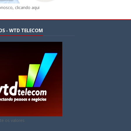
onosco, clicando aqui
OS - WTD TELECOM
te os valores