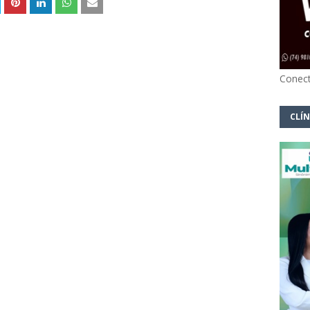
Conect
CLÍN