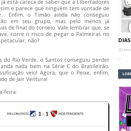
á está careca de saber que a Libertadores
assim e parece que ninguém tem vontade de
te… Enfim, o Timão ainda não conseguiu
cação em seu grupo, mas pelo menos já
s de final do torneio. Vale lembrar que, se
ve, corre o risco de pegar o Palmeiras no
DIAS
petacular, não?
Leon
…
 do Rio Verde, o Santos conseguiu perder
anda nada bem na Série C do Brasileirão.
ificação veio! Agora, que o Peixe, enfim,
LORE
do de Jair Ventura!
-feira: