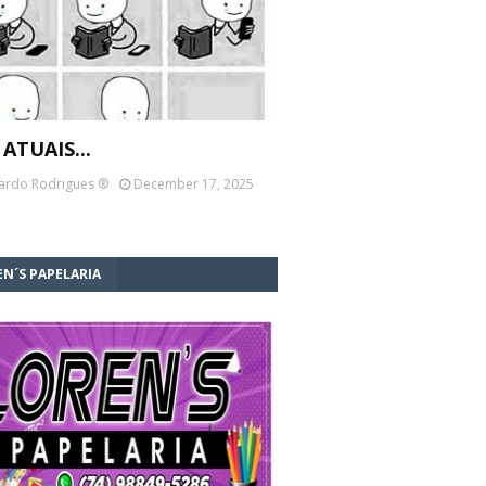
 ATUAIS...
ardo Rodrigues ®
December 17, 2025
N´S PAPELARIA