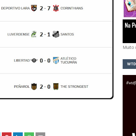
Muito 
WTD