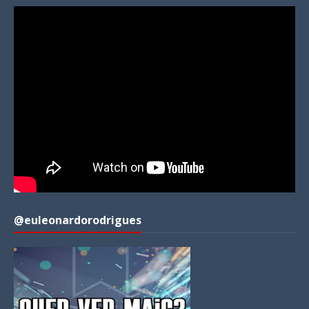
@euleonardorodrigues