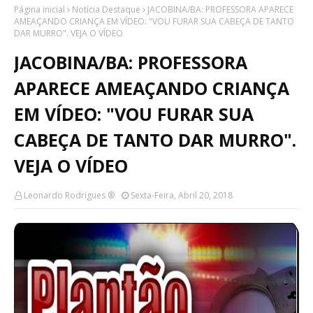
Página inicial
Notícia Destaque
JACOBINA/BA: PROFESSORA APARECE
AMEAÇANDO CRIANÇA EM VÍDEO: "VOU FURAR SUA CABEÇA DE TANTO
DAR MURRO". VEJA O VÍDEO
JACOBINA/BA: PROFESSORA
APARECE AMEAÇANDO CRIANÇA
EM VÍDEO: "VOU FURAR SUA
CABEÇA DE TANTO DAR MURRO".
VEJA O VÍDEO
Leonardo Rodrigues ®
Sexta-Feira, Abril 20, 2018