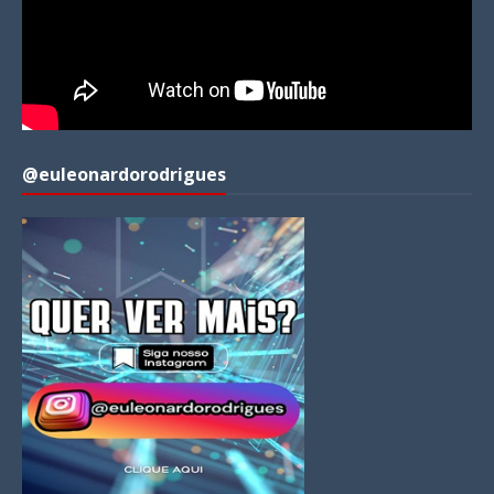
@euleonardorodrigues