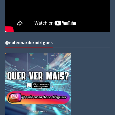
@euleonardorodrigues