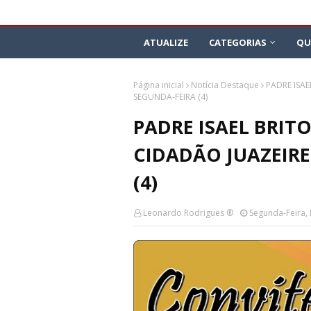
ATUALIZE
CATEGORIAS
QU
Página inicial
Notícia Destaque
PADRE ISAE
SEGUNDA-FEIRA (4)
PADRE ISAEL BRIT
CIDADÃO JUAZEIRE
(4)
Leonardo Rodrigues ®
Segunda-Feira,