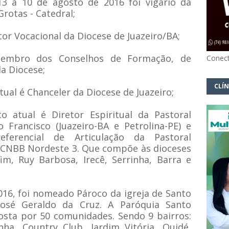
3 à 10 de agosto de 2016 foi vigário da
rotas - Catedral;
or Vocacional da Diocese de Juazeiro/BA;
embro dos Conselhos de Formação, de
Conect
a Diocese;
CLÍN
al é Chanceler da Diocese de Juazeiro;
atual é Diretor Espiritual da Pastoral
 Francisco (Juazeiro-BA e Petrolina-PE) e
ferencial de Articulação da Pastoral
a CNBB Nordeste 3. Que compõe às dioceses
im, Ruy Barbosa, Irecê, Serrinha, Barra e
016, foi nomeado Pároco da igreja de Santo
osé Geraldo da Cruz. A Paróquia Santo
sta por 50 comunidades. Sendo 9 bairros:
ha, Country Club, Jardim Vitória, Quidé,