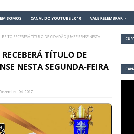
EM SOMOS
CANAL DO YOUTUBE LR 10
VALE RELEMBRAR
L BRITO RECEBERÁ TÍTULO DE CIDADÃO JUAZEIRENSE NESTA
CUR
O RECEBERÁ TÍTULO DE
NSE NESTA SEGUNDA-FEIRA
CAN
10
 Dezembro 04, 2017