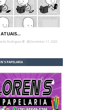
 ATUAIS...
ardo Rodrigues ®
December 17, 2025
N´S PAPELARIA