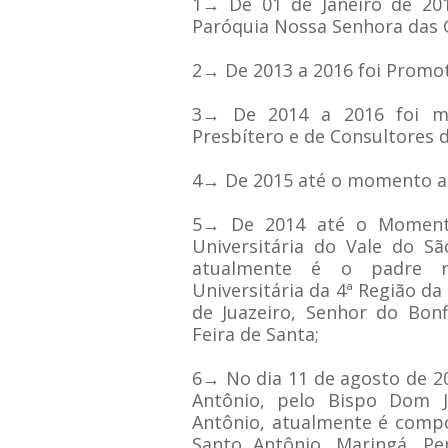
1→ De 01 de Janeiro de 201
Paróquia Nossa Senhora das G
2
→
De 2013 a 2016 foi Promot
3
→
De 2014 a 2016 foi m
Presbítero e de Consultores d
4
→
De 2015 até o momento atu
5
→
De 2014 até o Momento 
Universitária do Vale do São
atualmente é o padre re
Universitária da 4ª Região d
de Juazeiro, Senhor do Bonf
Feira de Santa;
6
→
No dia 11 de agosto de 2
Antônio, pelo Bispo Dom J
Antônio, atualmente é compo
Santo Antônio, Maringá, Pen