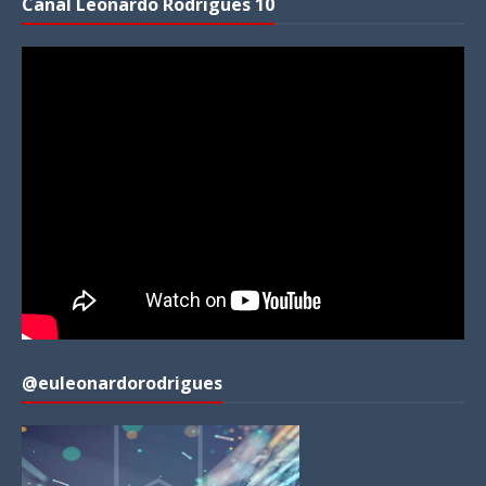
Canal Leonardo Rodrigues 10
@euleonardorodrigues