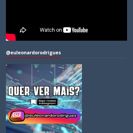
@euleonardorodrigues