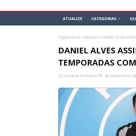
ATUALIZE
CATEGORIAS
QU
Página inicial
Esportes
DANIEL ALVES ASS
DANIEL ALVES ASS
TEMPORADAS COM
Leonardo Rodrigues ®
Quinta-Feira, Ju