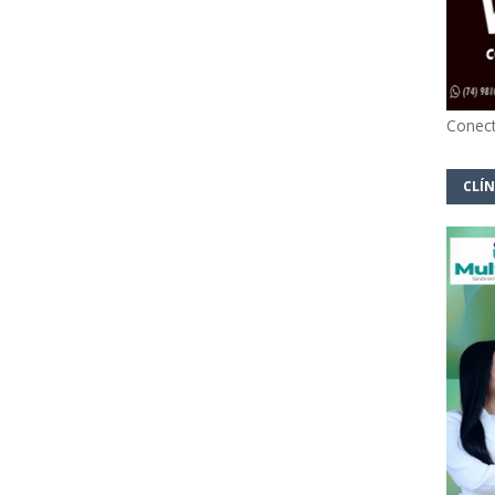
Conect
CLÍN