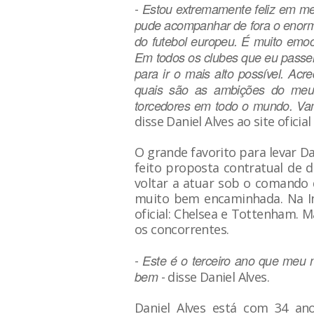
Estou extremamente feliz em me 
-
pude acompanhar de fora o enorme
do futebol europeu. É muito emoc
Em todos os clubes que eu passei
para ir o mais alto possível. Ac
quais são as ambições do meu 
torcedores em todo o mundo. Vam
disse Daniel Alves ao site oficia
O grande favorito para levar D
feito proposta contratual de d
voltar a atuar sob o comando d
muito bem encaminhada. Na Ing
oficial: Chelsea e Tottenham. 
os concorrentes.
Este é o terceiro ano que meu
-
bem
- disse Daniel Alves.
Daniel Alves está com 34 an