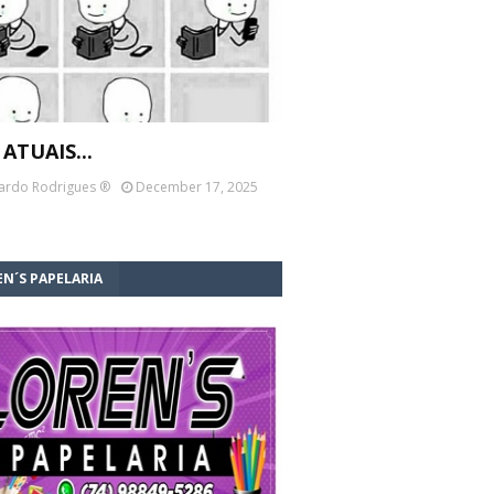
 ATUAIS...
ardo Rodrigues ®
December 17, 2025
N´S PAPELARIA