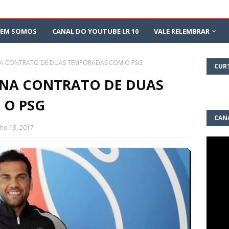
EM SOMOS
CANAL DO YOUTUBE LR 10
VALE RELEMBRAR
INA CONTRATO DE DUAS TEMPORADAS COM O PSG
CUR
INA CONTRATO DE DUAS
 O PSG
CAN
lho 13, 2017
10