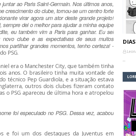
juntar ao Paris Saint-Germain. Nos últimos anos,
 crescimento do clube, tornou-se um centro forte
ionante virar agora um ator deste grande projeto!
, sempre dei o melhor para ajudar a minha equipe
redite, eu também vim a Paris para ganhar. Eu sei
novo clube e as expectativas de seus muitos
DIAS
os partilhar grandes momentos, tenho certeza!
-
l do PSG.
Leon
…
aniel era o Manchester City, que também tinha
ois anos. O brasileiro tinha muita vontade de
LORE
o técnico Pep Guardiola, e a situação estava
laterra, outros dois clubes fizeram contato
Mas o PSG apareceu de última hora e atropelou
 nome foi especulado no PSG. Dessa vez, acabou
os e foi um dos destaques da Juventus em