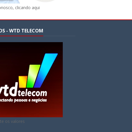
onosco, clicando aqui
OS - WTD TELECOM
te os valores