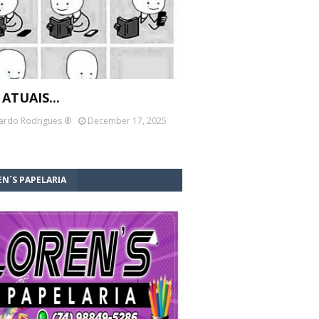
 ATUAIS...
ardo Rodrigues ®
December 17, 2025
N´S PAPELARIA