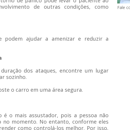
torno de pânico pode levar o paciente ao
nvolvimento de outras condições, como
Fale c
e podem ajudar a amenizar e reduzir a
a
a duração dos ataques, encontre um lugar
ar sozinho.
coste o carro em uma área segura.
o
o é o mais assustador, pois a pessoa não
o no momento. No entanto, conforme eles
ender como controlá-los melhor. Por isso,