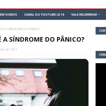
EM SOMOS
CANAL DO YOUTUBE LR 10
VALE RELEMBRAR
UE É A SÍNDROME DO PÂNICO?
CUR
É A SÍNDROME DO PÂNICO?
unho 07, 2017
CAN
10