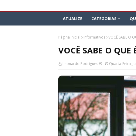
ATUALIZE
CATEGORIAS
QU
Página inicial
Informativos
VOCÊ SABE O Q
VOCÊ SABE O QUE 
Leonardo Rodrigues ®
Quarta-Feira, J