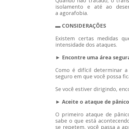
Quando não tratado, o trans
isolamento e até ao dese
a
agorafobia
.
▬ CONSIDERAÇÕES
Existem certas medidas qu
intensidade dos ataques.
► Encontre uma área segur
Como é difícil determinar 
seguro em que você possa fic
Se você estiver dirigindo, en
► Aceite o ataque de pânic
O primeiro ataque de pânic
sabe o que está acontecend
se repetem, você passa a apr