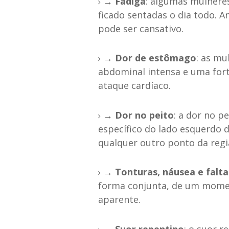
→ Fadiga
: algumas mulher
ficado sentadas o dia todo. A
pode ser cansativo.
→ Dor de estômago
: as m
abdominal intensa e uma for
ataque cardíaco.
→ Dor no peito
: a dor no p
específico do lado esquerdo d
qualquer outro ponto da regi
→ Tonturas, náusea e falta
forma conjunta, de um mome
aparente.
→ Suor repentino
: o suor 