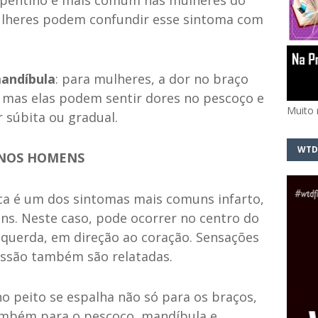
lheres podem confundir esse sintoma com
andíbula
: para mulheres, a dor no braço
 mas elas podem sentir dores no pescoço e
Muito 
 súbita ou gradual.
WTD
 NOS HOMENS
cica é um dos sintomas mais comuns infarto,
s. Neste caso, pode ocorrer no centro do
esquerda, em direção ao coração. Sensações
essão também são relatadas.
 no peito se espalha não só para os braços,
ambém para o pescoço, mandíbula e