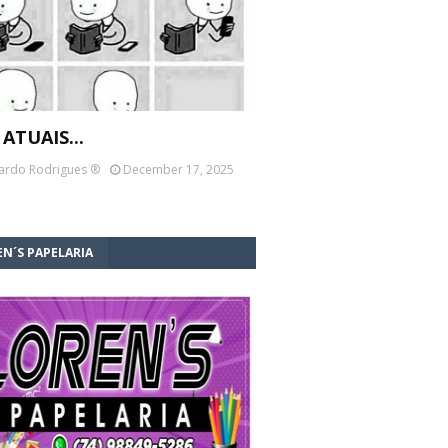
 ATUAIS...
ardo Rodrigues ®
December 17, 2025
N´S PAPELARIA