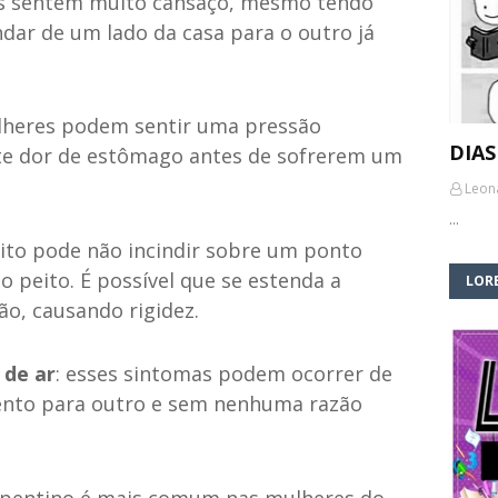
es sentem muito cansaço, mesmo tendo
ndar de um lado da casa para o outro já
ulheres podem sentir uma pressão
DIAS
te dor de estômago antes de sofrerem um
Leon
…
eito pode não incindir sobre um ponto
o peito. É possível que se estenda a
LORE
ão, causando rigidez.
 de ar
: esses sintomas podem ocorrer de
nto para outro e sem nenhuma razão
repentino é mais comum nas mulheres do