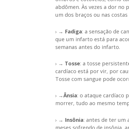
abdômen. Às vezes a dor no 
um dos braços ou nas costas
→ Fadiga
: a sensação de ca
que um infarto está para aco
semanas antes do infarto.
→ Tosse
: a tosse persisten
cardíaco está por vir, por ca
Tosse com sangue pode ocorr
→Ânsia
: o ataque cardíaco
morrer, tudo ao mesmo temp
→ Insônia
: antes de ter um
meses sofrendo de insônia, a