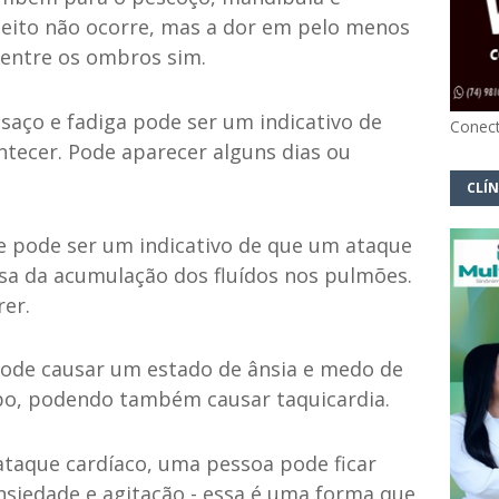
peito não ocorre, mas a dor em pelo menos
 entre os ombros sim.
nsaço e fadiga pode ser um indicativo de
Conect
ntecer. Pode aparecer alguns dias ou
CLÍN
te pode ser um indicativo de que um ataque
usa da acumulação dos fluídos nos pulmões.
er.
 pode causar um estado de ânsia e medo de
o, podendo também causar taquicardia.
 ataque cardíaco, uma pessoa pode ficar
nsiedade e agitação - essa é uma forma que