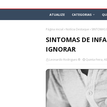
ATUALIZE
CATEGORIAS
QU
Página inicial
Notícia Destaque
SINTOMAS 
SINTOMAS DE INF
IGNORAR
Leonardo Rodrigues ®
Quinta-Feira, Ab