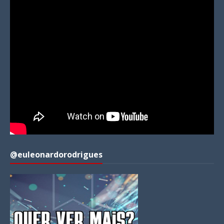
@euleonardorodrigues