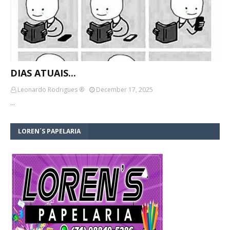
DIAS ATUAIS...
Leonardo Rodrigues ®
December 17, 2025
…
LOREN´S PAPELARIA