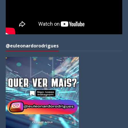
@euleonardorodrigues