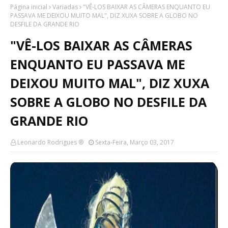
Página inicial
Variadas
"VÊ-LOS BAIXAR AS CÂMERAS ENQUANTO EU
PASSAVA ME DEIXOU MUITO MAL", DIZ XUXA SOBRE A GLOBO NO
DESFILE DA GRANDE RIO
"VÊ-LOS BAIXAR AS CÂMERAS
ENQUANTO EU PASSAVA ME
DEIXOU MUITO MAL", DIZ XUXA
SOBRE A GLOBO NO DESFILE DA
GRANDE RIO
Leonardo Rodrigues ®
Sexta-Feira, Março 03, 2017