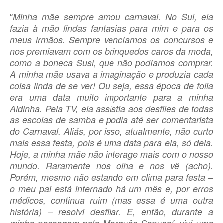
Minha mãe sempre amou carnaval. No Sul, ela
“
fazia à mão lindas fantasias para mim e para os
meus irmãos. Sempre vencíamos os concursos e
nos premiavam com os brinquedos caros da moda,
como a boneca Susi, que não podíamos comprar.
A minha mãe usava a imaginação e produzia cada
coisa linda de se ver! Ou seja, essa época de folia
era uma data muito importante para a minha
Aldinha. Pela TV, ela assistia aos desfiles de todas
as escolas de samba e podia até ser comentarista
do Carnaval. Aliás, por isso, atualmente, não curto
mais essa festa, pois é uma data para ela, só dela.
Hoje, a minha mãe não interage mais com o nosso
mundo. Raramente nos olha e nos vê (acho).
Porém, mesmo não estando em clima para festa –
o meu pai está internado há um mês e, por erros
médicos, continua ruim (mas essa é uma outra
história) – resolvi desfilar. E, então, durante a
minha passagem pela Marquês Sapucaí, vivi uma