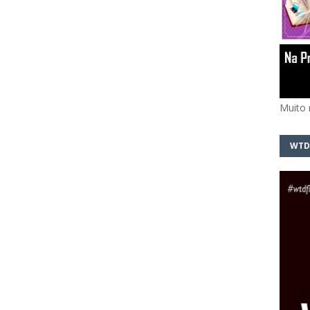
Muito 
WTD