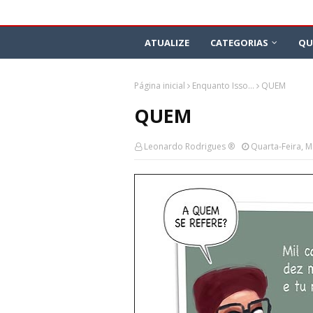
ATUALIZE
CATEGORIAS
QU
Página inicial
Enquanto Isso...
QUEM
QUEM
Leonardo Rodrigues ®
Quarta-Feira, M