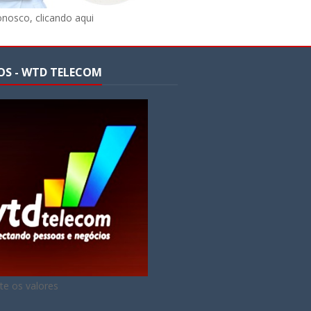
onosco, clicando aqui
OS - WTD TELECOM
te os valores