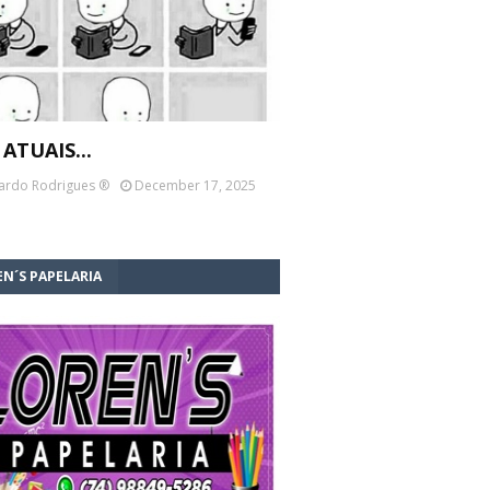
 ATUAIS...
ardo Rodrigues ®
December 17, 2025
N´S PAPELARIA