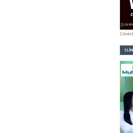
Conect
CLÍN