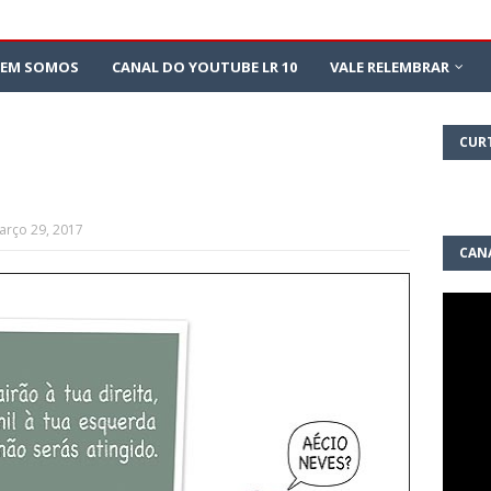
EM SOMOS
CANAL DO YOUTUBE LR 10
VALE RELEMBRAR
CUR
arço 29, 2017
CAN
10