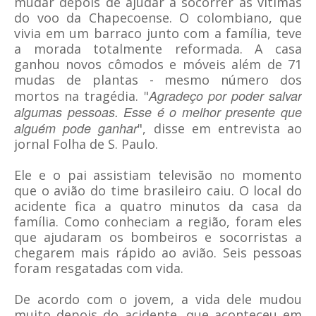
mudar depois de ajudar a socorrer as vítimas
do voo da Chapecoense. O colombiano, que
vivia em um barraco junto com a família, teve
a morada totalmente reformada. A casa
ganhou novos cômodos e móveis além de 71
mudas de plantas - mesmo número dos
Agradeço por poder salvar
mortos na tragédia. "
algumas pessoas. Esse é o melhor presente que
alguém pode ganhar
", disse em entrevista ao
jornal Folha de S. Paulo.
Ele e o pai assistiam televisão no momento
que o avião do time brasileiro caiu. O local do
acidente fica a quatro minutos da casa da
família. Como conheciam a região, foram eles
que ajudaram os bombeiros e socorristas a
chegarem mais rápido ao avião. Seis pessoas
foram resgatadas com vida.
De acordo com o jovem, a vida dele mudou
muito depois do acidente, que aconteceu em