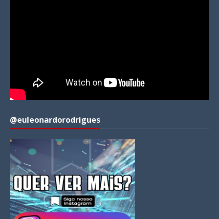
@euleonardorodrigues