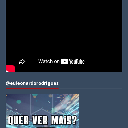
@euleonardorodrigues