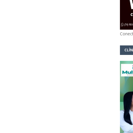
Conect
CLÍN