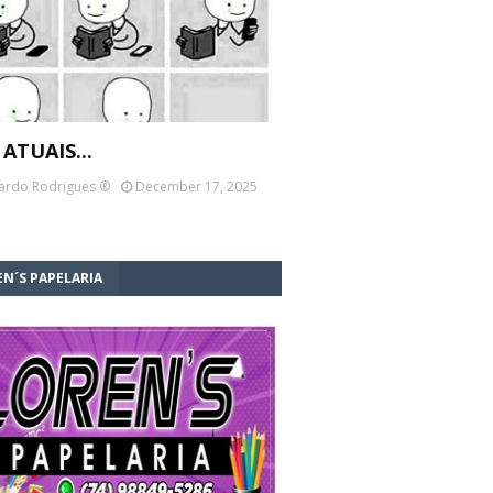
 ATUAIS...
ardo Rodrigues ®
December 17, 2025
N´S PAPELARIA