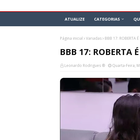
ATUALIZE
CATEGORIAS
QU
Página inicial
Variadas
BBB 17: ROBERTA É
BBB 17: ROBERTA 
Leonardo Rodrigues ®
Quarta-Feira, M