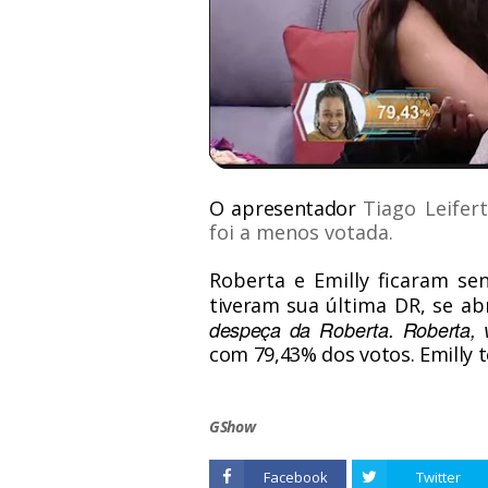
O apresentador
Tiago Leifert
foi a menos votada
.
Roberta e Emilly ficaram se
tiveram sua
última DR, se a
despeça da
Roberta
.
Roberta
, 
com 79,43% dos votos.
Emilly
t
GShow
Facebook
Twitter