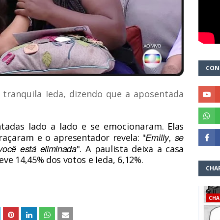
CON
tranquila Ieda, dizendo que a aposentada
ntadas lado a lado e se emocionaram
. Elas
Emilly
, se
braçaram
e o apresentador revela: "
você está eliminada
". A paulista deixa a casa
eve 14,45% dos votos e
Ieda
, 6,12%.
CHA
CHA