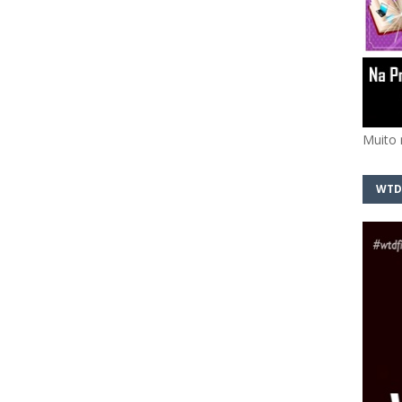
Muito 
WTD