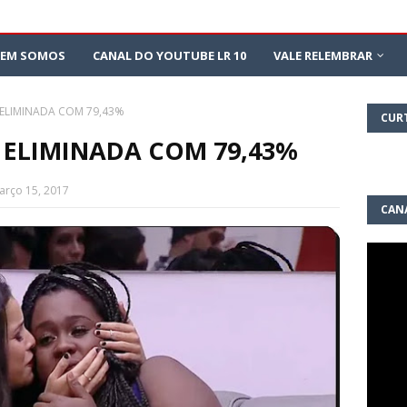
EM SOMOS
CANAL DO YOUTUBE LR 10
VALE RELEMBRAR
 ELIMINADA COM 79,43%
CUR
É ELIMINADA COM 79,43%
arço 15, 2017
CAN
10