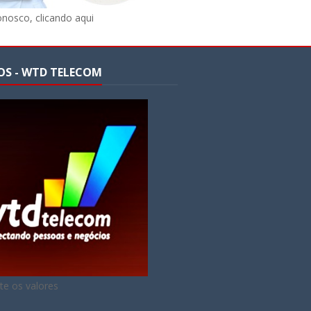
onosco, clicando aqui
OS - WTD TELECOM
te os valores