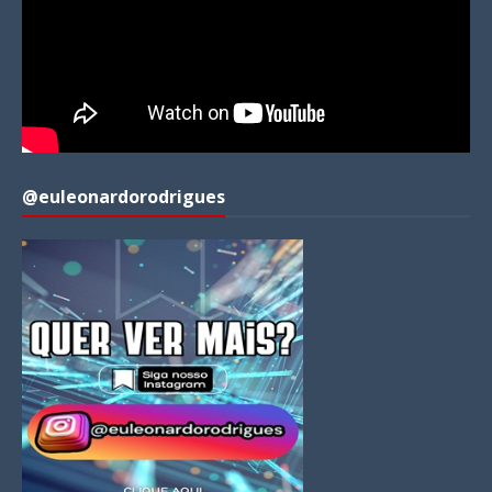
@euleonardorodrigues