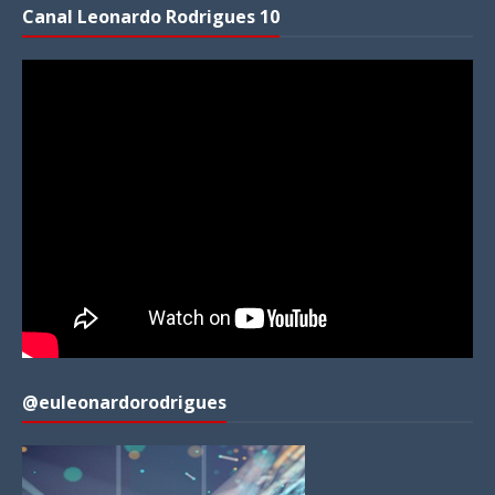
Canal Leonardo Rodrigues 10
@euleonardorodrigues