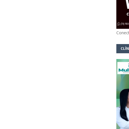
Conect
CLÍN