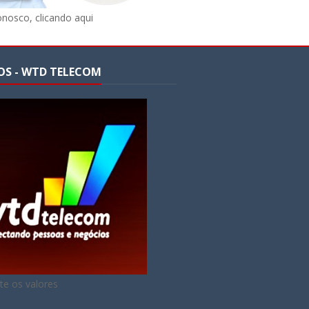
onosco, clicando aqui
OS - WTD TELECOM
te os valores