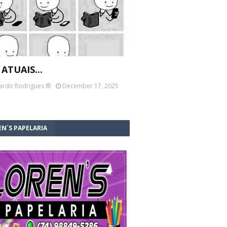
 ATUAIS...
ardo Rodrigues ®
December 17, 2025
N´S PAPELARIA