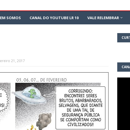
EM SOMOS
CANAL DO YOUTUBE LR 10
VALE RELEMBRAR
CUR
vereiro 21, 2017
CAN
10