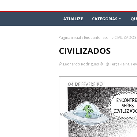
ATUALIZE
CATEGORIAS
QU
Página inicial
Enquanto Isso...
CIVILIZADOS
CIVILIZADOS
Leonardo Rodrigues ®
Terça-Feira, Fe