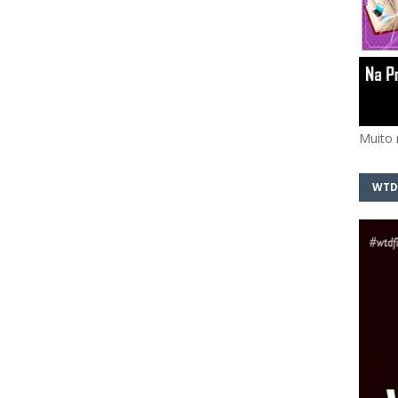
Muito 
WTD