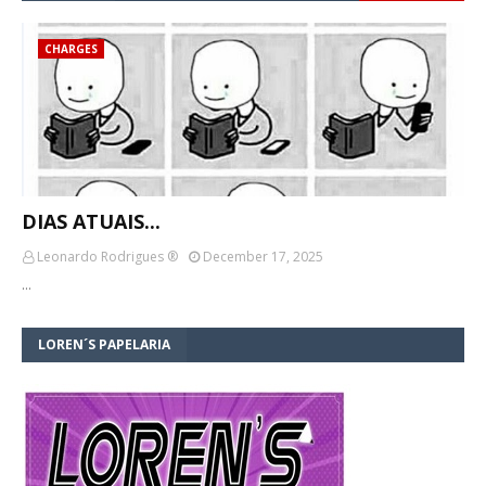
CHARGES
DIAS ATUAIS...
Leonardo Rodrigues ®
December 17, 2025
…
LOREN´S PAPELARIA