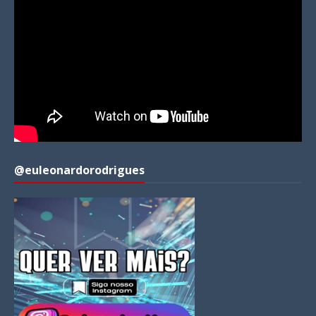
@euleonardorodrigues