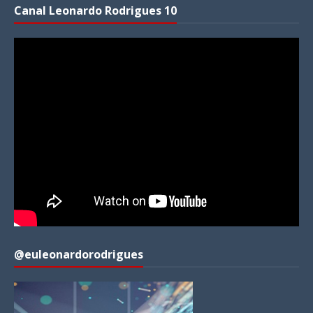
Canal Leonardo Rodrigues 10
@euleonardorodrigues