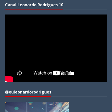
Canal Leonardo Rodrigues 10
@euleonardorodrigues