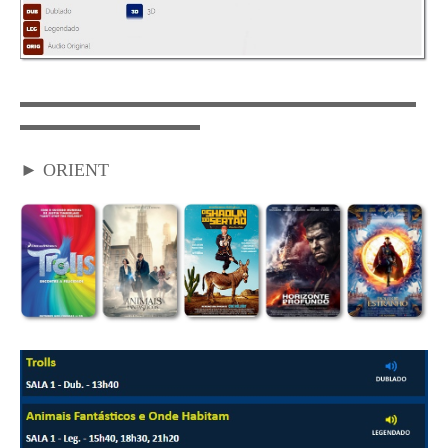
▬▬▬▬▬▬▬▬▬▬▬▬▬▬▬▬▬▬▬
▬▬▬
▬▬▬▬▬▬▬▬▬▬
► ORIENT