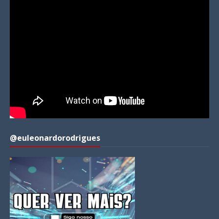
@euleonardorodrigues