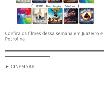
Confira os filmes dessa semana em Juazeiro e
Petrolina
▬▬▬▬▬▬▬▬▬▬▬▬▬▬▬▬▬▬▬
▬▬▬
▬▬▬▬▬▬▬▬▬▬
► CINEMARK