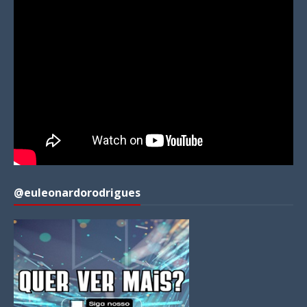
@euleonardorodrigues