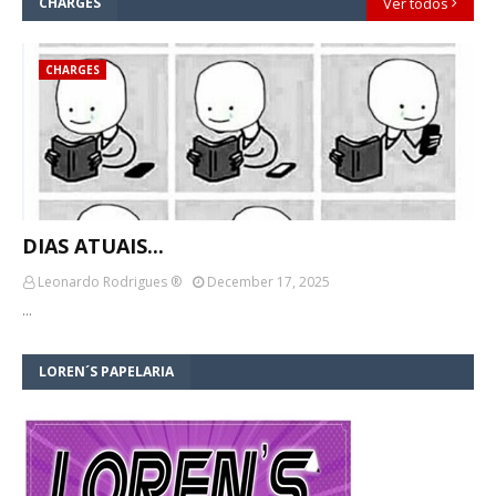
CHARGES
Ver todos
CHARGES
DIAS ATUAIS...
Leonardo Rodrigues ®
December 17, 2025
…
LOREN´S PAPELARIA