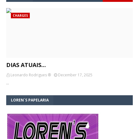
CHARGES
DIAS ATUAIS...
Leonardo Rodrigues ®
December 17, 2025
…
LOREN´S PAPELARIA