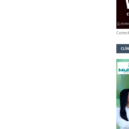
Conect
CLÍN