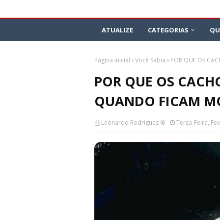
ATUALIZE
CATEGORIAS
QU
Página inicial
Você Sabia
POR QUE OS CA
POR QUE OS CACH
QUANDO FICAM M
Leonardo Rodrigues ®
Terça-Feira, Fe