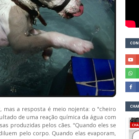
CON
CHA
, mas a resposta é meio nojenta: o "cheiro
sultado de uma reação química da água com
as produzidas pelos cães. "Quando eles se
CHA
diluem pelo corpo. Quando elas evaporam,