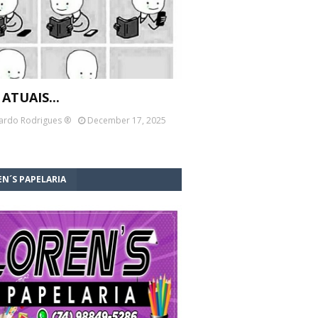
 ATUAIS...
ardo Rodrigues ®
December 17, 2025
N´S PAPELARIA