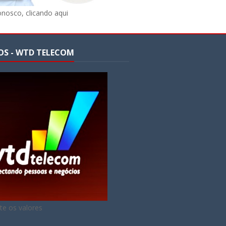
onosco, clicando aqui
OS - WTD TELECOM
te os valores