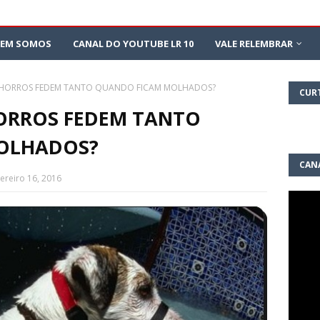
EM SOMOS
CANAL DO YOUTUBE LR 10
VALE RELEMBRAR
CHORROS FEDEM TANTO QUANDO FICAM MOLHADOS?
CUR
ORROS FEDEM TANTO
OLHADOS?
CAN
vereiro 16, 2016
10