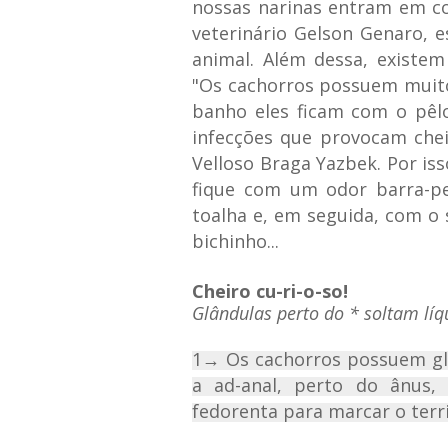
nossas narinas entram em co
veterinário Gelson Genaro, e
animal. Além dessa, existe
"Os cachorros possuem muitos
banho eles ficam com o pêl
infecções que provocam cheir
Velloso Braga Yazbek. Por iss
fique com um odor barra-pe
toalha e, em seguida, com o
bichinho...
Cheiro cu-ri-o-so!
Glândulas perto do * soltam líq
1→ Os cachorros possuem gl
a ad-anal, perto do ânus,
fedorenta para marcar o terr