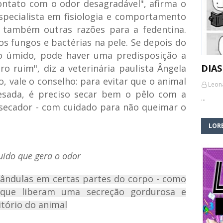
ntato com o odor desagradável", afirma o
specialista em fisiologia e comportamento
m também outras razões para a fedentina.
 fungos e bactérias na pele. Se depois do
o úmido, pode haver uma predisposição a
o ruim", diz a veterinária paulista Ângela
DIAS
o, vale o conselho: para evitar que o animal
Leon
sada, é preciso secar bem o pêlo com a
…
 secador - com cuidado para não queimar o
LORE
uido que gera o odor
ândulas em certas partes do corpo - como
 que liberam uma secreção gordurosa e
itório do animal