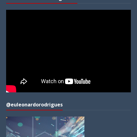
@euleonardorodrigues