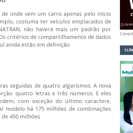
DO
r de onde vem um carro apenas pelo início
emplo, costuma ter veículos emplacados de
NATRAN, não haverá mais um padrão por
Conect
Os critérios de compartilhamento de dados
l ainda estão em definição
CLÍN
ras seguidas de quatro algarismos. A nova
orção: quatro letras e três números. E eles
rdem, com exceção do último caractere,
al modelo há 175 milhões de combinações
s de 450 milhões