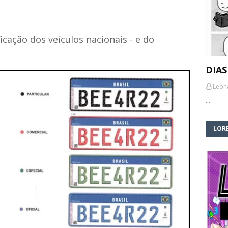
icação dos veículos nacionais - e do
DIAS
Leon
…
LORE