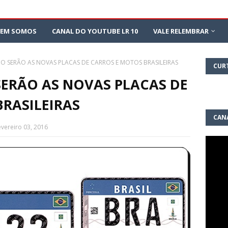
EM SOMOS
CANAL DO YOUTUBE LR 10
VALE RELEMBRAR
 SERÃO AS NOVAS PLACAS DE CARROS E MOTOS BRASILEIRAS
CUR
ERÃO AS NOVAS PLACAS DE
RASILEIRAS
CAN
evereiro 03, 2016
10