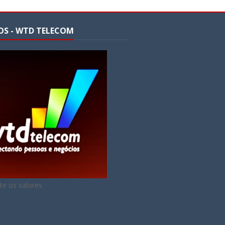
OS - WTD TELECOM
te os valores