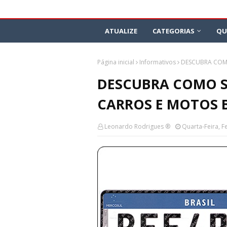
ATUALIZE
CATEGORIAS
QU
Página inicial
Informativos
DESCUBRA COMO
DESCUBRA COMO S
CARROS E MOTOS B
Leonardo Rodrigues ®
Quarta-Feira, F