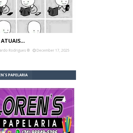
 ATUAIS...
ardo Rodrigues ®
December 17, 2025
N´S PAPELARIA