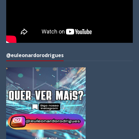
@euleonardorodrigues