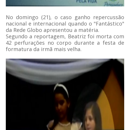
No domingo (21), o caso ganho repercussão
nacional e internacional quando o "Fantástico"
da Rede Globo apresentou a matéria.
Segundo a reportagem, Beatriz foi morta com
42 perfurações no corpo durante a festa de
formatura da irmã mais velha.