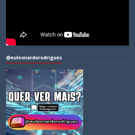
@euleonardorodrigues