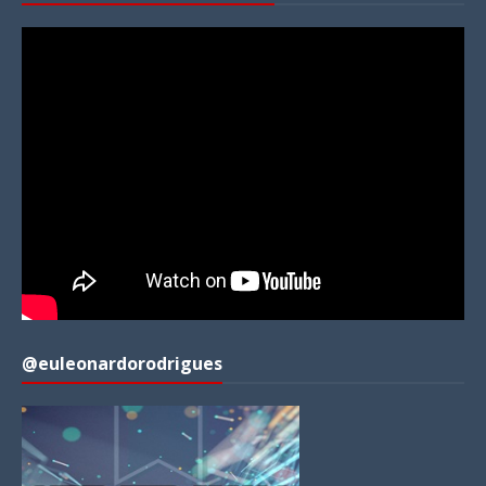
@euleonardorodrigues