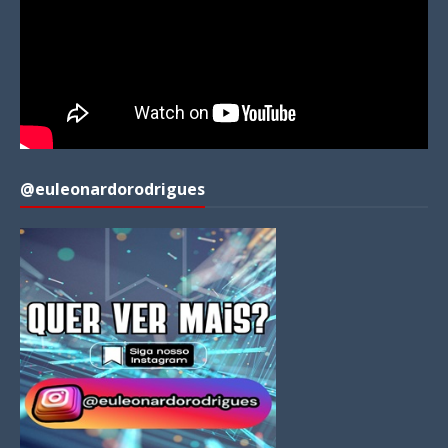
@euleonardorodrigues