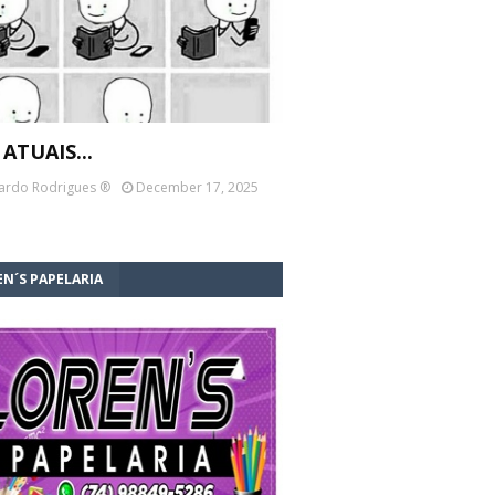
 ATUAIS...
ardo Rodrigues ®
December 17, 2025
N´S PAPELARIA