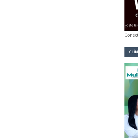
Conect
CLÍN