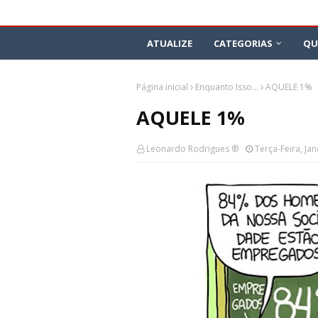
ATUALIZE
CATEGORIAS
QU
Página inicial
Enquanto Isso...
AQUELE 1%
AQUELE 1%
Leonardo Rodrigues ®
Terça-Feira, Jan