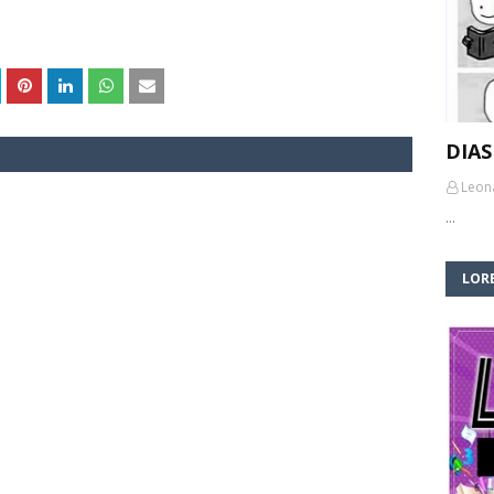
DIAS
Leon
…
LORE