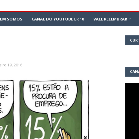
EM SOMOS
CANAL DO YOUTUBE LR 10
VALE RELEMBRAR
CUR
eiro 19, 2016
CAN
10