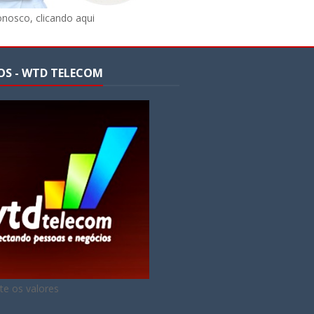
onosco, clicando aqui
OS - WTD TELECOM
te os valores