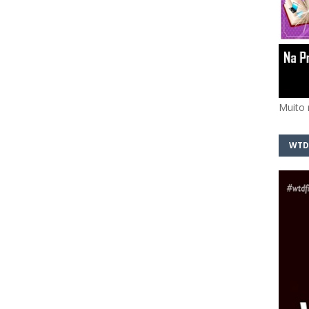
Muito 
WTD